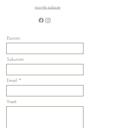
google palaute
Etunimi
Sukunimi
Email
Viesti