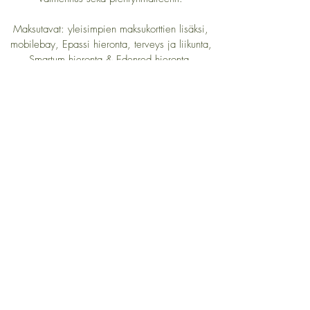
Maksutavat: yleisimpien maksukorttien lisäksi,
mobilebay, Epassi hieronta, terveys ja liikunta,
Smartum hieronta & Edenred hieronta.
KOTKA
Rautatienkatu 2a, 2.kerros
48100 Kotka
Alaovi on lukossa. Tulen avaamaan oven
hieman ennen kuin aikasi alkaa.
Talon takana on ilmaisia parkkipaikkoja, sekä
talon edessä 60min kiekkopaikkoja.
Palvelut: osteopatia
Maksutavat: yleisimpien maksukorttien lisäksi,
mobilebay, Epassi hieronta ja terveys, Smartum