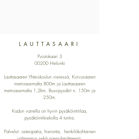
LAUTTASAARI
Puistokaari 3
00200 Helsinki
Lauttasaaren Yhteiskoulun vieressä, Koivusaaren
metroasemalta 800m ja Lauttasaaren
metroasemalta 1,2km. Bussipysäkit n. 150m ja
250m.
Kadun varrella on hyvin pysäköintitilaa,
pysäköintikiekolla 4 tuntia.
Palvelut: osteopatia, hieronta, henkilökohtainen
valmennus sekä pienryhmätreenit.