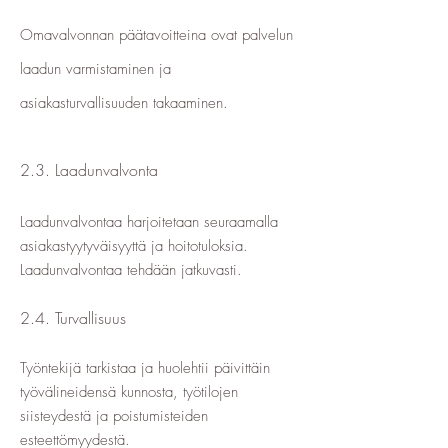
Omavalvonnan päätavoitteina ovat palvelun
laadun varmistaminen ja
asiakasturvallisuuden takaaminen.
2.3. Laadunvalvonta
Laadunvalvontaa harjoitetaan seuraamalla
asiakastyytyväisyyttä ja hoitotuloksia.
Laadunvalvontaa tehdään jatkuvasti.
2.4. Turvallisuus
Työntekijä tarkistaa ja huolehtii päivittäin
työvälineidensä kunnosta, työtilojen
siisteydestä ja poistumisteiden
esteettömyydestä.