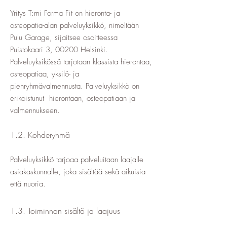
Yritys T:mi Forma Fit on hieronta- ja
osteopatia-alan palveluyksikkö, nimeltään
Pulu Garage, sijaitsee osoitteessa
Puistokaari 3, 00200 Helsinki.
Palveluyksikössä tarjotaan klassista hierontaa,
osteopatiaa, yksilö- ja
pienryhmävalmennusta. Palveluyksikkö on
erikoistunut hierontaan, osteopatiaan ja
valmennukseen.
1.2. Kohderyhmä
Palveluyksikkö tarjoaa palveluitaan laajalle
asiakaskunnalle, joka sisältää sekä aikuisia
että nuoria.
1.3. Toiminnan sisältö ja laajuus