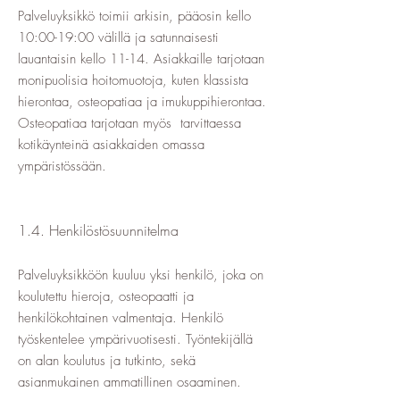
Palveluyksikkö toimii arkisin, pääosin kello
10:00-19:00 välillä ja satunnaisesti
lauantaisin kello 11-14. Asiakkaille tarjotaan
monipuolisia hoitomuotoja, kuten klassista
hierontaa, osteopatiaa ja imukuppihierontaa.
Osteopatiaa tarjotaan myös tarvittaessa
kotikäynteinä asiakkaiden omassa
ympäristössään.
1.4. Henkilöstösuunnitelma
Palveluyksikköön kuuluu yksi henkilö, joka on
koulutettu hieroja, osteopaatti ja
henkilökohtainen valmentaja. Henkilö
työskentelee ympärivuotisesti. Työntekijällä
on alan koulutus ja tutkinto, sekä
asianmukainen ammatillinen osaaminen.