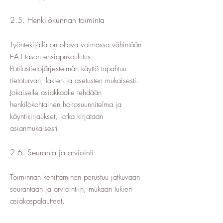
2.5. Henkilökunnan toiminta
Työntekijällä on oltava voimassa vähintään
EA1-tason ensiapukoulutus.
Potilastietojärjestelmän käyttö tapahtuu
tietoturvan, lakien ja asetusten mukaisesti.
Jokaiselle asiakkaalle tehdään
henkilökohtainen hoitosuunnitelma ja
käyntikirjaukset, jotka kirjataan
asianmukaisesti.
2.6. Seuranta ja arviointi
Toiminnan kehittäminen perustuu jatkuvaan
seurantaan ja arviointiin, mukaan lukien
asiakaspalautteet.