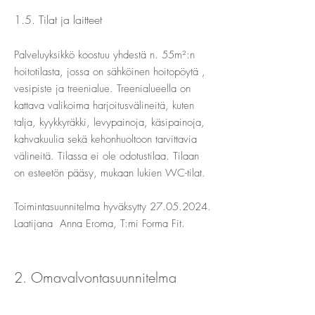
1.5. Tilat ja laitteet
Palveluyksikkö koostuu yhdestä n. 55m²:n
hoitotilasta, jossa on sähköinen hoitopöytä ,
vesipiste ja treenialue. Treenialueella on
kattava valikoima harjoitusvälineitä, kuten
talja, kyykkyräkki, levypainoja, käsipainoja,
kahvakuulia sekä kehonhuoltoon tarvittavia
välineitä. Tilassa ei ole odotustilaa. Tilaan
on esteetön pääsy, mukaan lukien WC-tilat.
Toimintasuunnitelma hyväksytty
27.05.2024
.
Laatijana Anna Eroma, T:mi Forma Fit.
2. Omavalvontasuunnitelma